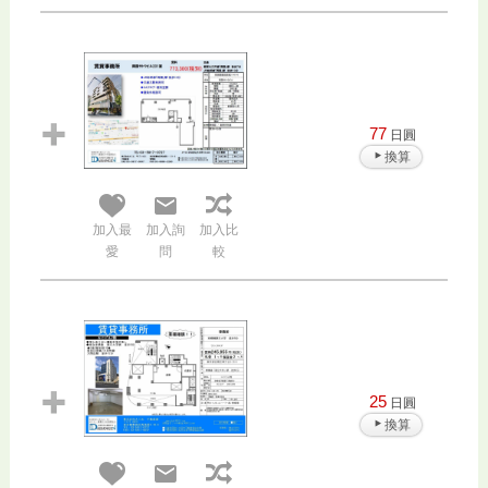
77
日圓
換算
加入最
加入詢
加入比
愛
問
較
25
日圓
換算