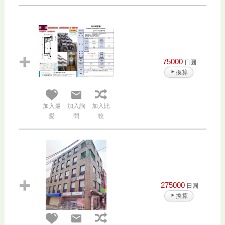
75000
日圓
換算
加入最
加入詢
加入比
愛
問
較
275000
日圓
換算