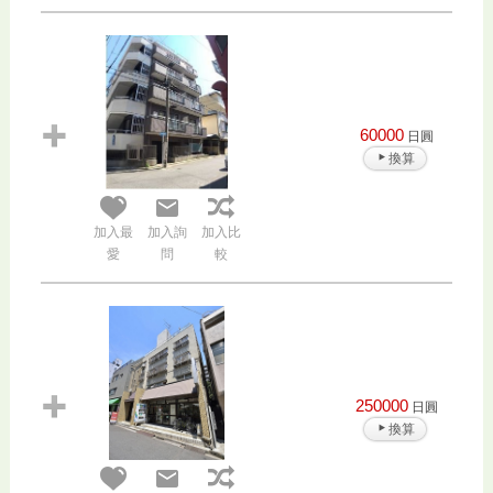
60000
日圓
換算
加入最
加入詢
加入比
愛
問
較
250000
日圓
換算