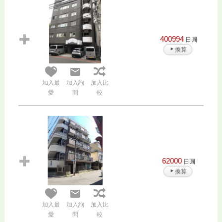
400994
日圓
換算
加入最
加入詢
加入比
愛
問
較
62000
日圓
換算
加入最
加入詢
加入比
愛
問
較