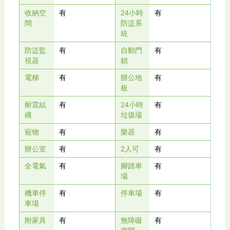
收納空
有
24小時
有
間
防盜系
統
防盜監
有
自動門
有
視器
鎖
電梯
有
辦公地
有
板
耐震結
有
24小時
有
構
垃圾場
寵物
有
樂器
有
辦公室
有
2人可
有
全電氣
有
腳踏車
有
場
機車停
有
停車場
有
車場
附家具
有
無障礙
有