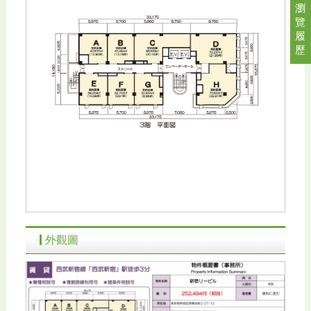
瀏
覽
履
歷
外觀圖