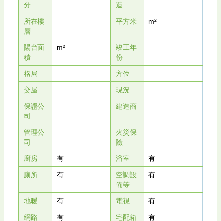
分
造
所在樓
平方米
m²
層
陽台面
m²
竣工年
積
份
格局
方位
交屋
現況
保證公
建造商
司
管理公
火災保
司
險
廚房
有
浴室
有
廁所
有
空調設
有
備等
地暖
有
電視
有
網路
有
宅配箱
有