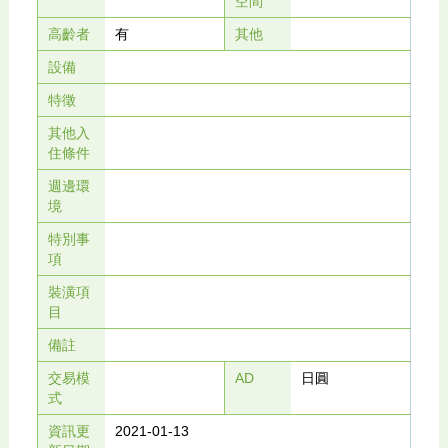
空間
高齡者
有
其他
設備
特徵
其他入
住條件
週邊環
境
特別事
項
裝潢項
目
備註
交易模
AD
日圓
式
資訊更
2021-01-13