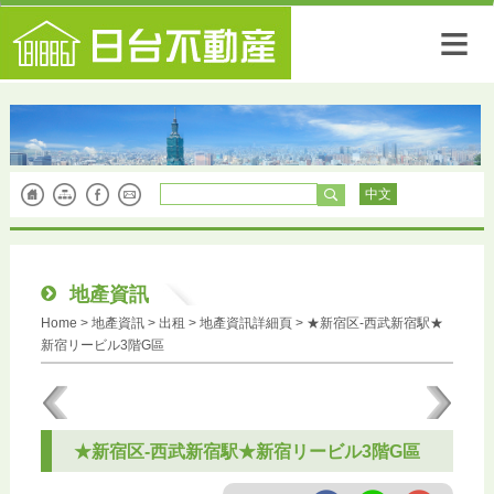
≡
中文
地產資訊
Home
> 地產資訊 >
出租
> 地產資訊詳細頁 > ★新宿区-西武新宿駅★
新宿リービル3階G區
★新宿区-西武新宿駅★新宿リービル3階G區