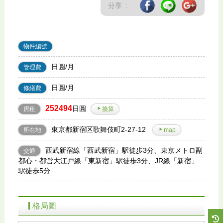
分享 :
物件編號
日圓/月
管理費
日圓/月
修繕費
252494
日圓
房租
換算
東京都新宿区歌舞伎町2-27-12
所在地
map
西武新宿線「西武新宿」駅徒歩3分、東京メトロ副
交通
都心・都営大江戸線「東新宿」駅徒歩3分、JR線「新宿」
駅徒歩5分
格局圖