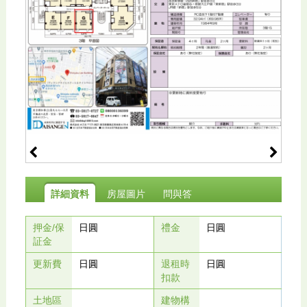
詳細資料
房屋圖片
問與答
押金/保
日圓
禮金
日圓
証金
更新費
日圓
退租時
日圓
扣款
土地區
建物構