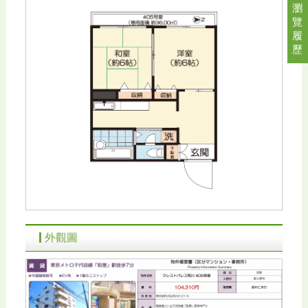
瀏
覽
履
歷
外觀圖