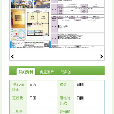
詳細資料
房屋圖片
問與答
押金/保
日圓
禮金
日圓
証金
更新費
日圓
退租時
日圓
扣款
土地區
建物構