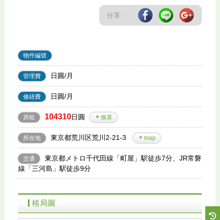
分享 :
物件編號
日圓/月
管理費
日圓/月
修繕費
104310
日圓
房租
換算
東京都荒川区荒川2-21-3
所在地
map
東京都メトロ千代田線「町屋」駅徒歩7分、JR常磐
交通
線「三河島」駅徒歩9分
格局圖