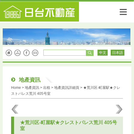
≡
中文
日本語
地產資訊
Home
> 地產資訊 >
出租
> 地產資訊詳細頁 > ★荒川区-町屋駅★クレ
ストパレス荒川 405号室
★荒川区-町屋駅★クレストパレス荒川 405号
室