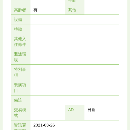
空間
高齡者
有
其他
設備
特徵
其他入
住條件
週邊環
境
特別事
項
裝潢項
目
備註
交易模
AD
日圓
式
資訊更
2021-03-26