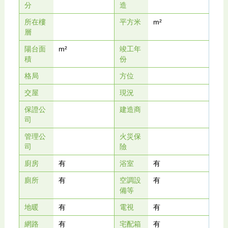
分
造
所在樓
平方米
m²
層
陽台面
m²
竣工年
積
份
格局
方位
交屋
現況
保證公
建造商
司
管理公
火災保
司
險
廚房
有
浴室
有
廁所
有
空調設
有
備等
地暖
有
電視
有
網路
有
宅配箱
有