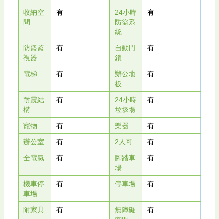
收納空
有
24小時
有
間
防盜系
統
防盜監
有
自動門
有
視器
鎖
電梯
有
辦公地
有
板
耐震結
有
24小時
有
構
垃圾場
寵物
有
樂器
有
辦公室
有
2人可
有
全電氣
有
腳踏車
有
場
機車停
有
停車場
有
車場
附家具
有
無障礙
有