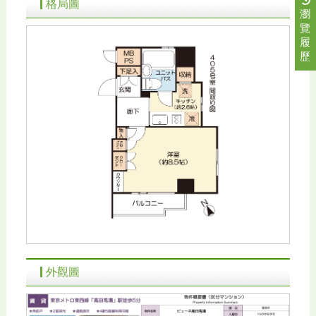
格局圖
瀏
覽
履
歷
外觀圖