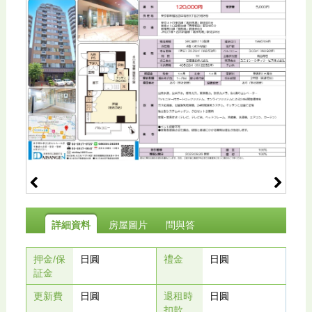
詳細資料
房屋圖片
問與答
押金/保
日圓
禮金
日圓
証金
更新費
日圓
退租時
日圓
扣款