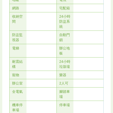
網路
宅配箱
收納空
24小時
間
防盜系
統
防盜監
自動門
視器
鎖
電梯
辦公地
板
耐震結
24小時
構
垃圾場
寵物
樂器
辦公室
2人可
全電氣
腳踏車
場
機車停
停車場
車場