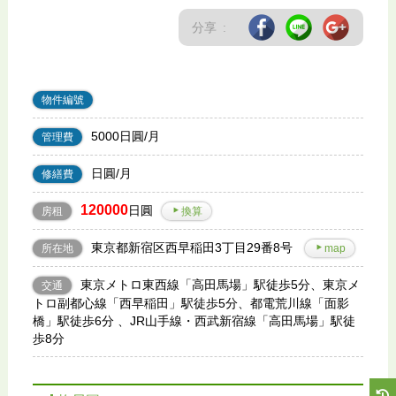
分享 :
物件編號
5000日圓/月
管理費
日圓/月
修繕費
120000
日圓
房租
換算
東京都新宿区西早稲田3丁目29番8号
所在地
map
東京メトロ東西線「高田馬場」駅徒歩5分、東京メ
交通
トロ副都心線「西早稲田」駅徒歩5分、都電荒川線「面影
橋」駅徒歩6分 、JR山手線・西武新宿線「高田馬場」駅徒
歩8分