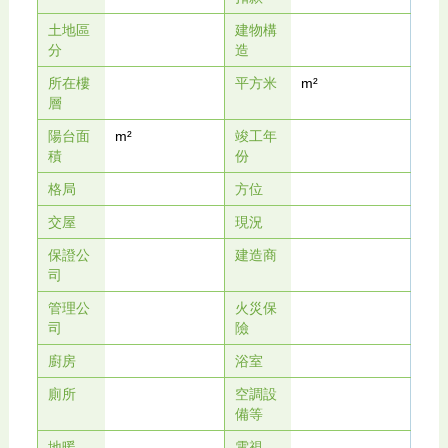
土地區
建物構
分
造
所在樓
平方米
m²
層
陽台面
m²
竣工年
積
份
格局
方位
交屋
現況
保證公
建造商
司
管理公
火災保
司
險
廚房
浴室
廁所
空調設
備等
地暖
電視