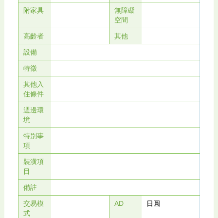
附家具
無障礙
空間
高齡者
其他
設備
特徵
其他入
住條件
週邊環
境
特別事
項
裝潢項
目
備註
交易模
AD
日圓
式