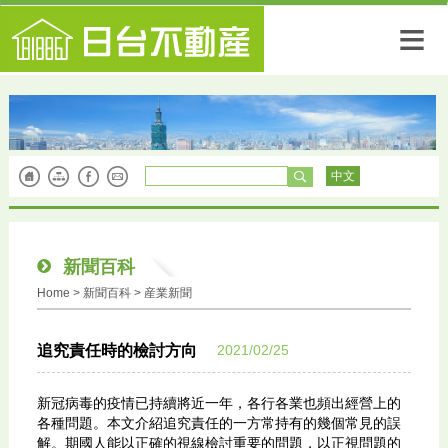
≡
中文
新聞百科
Home
>
新聞百科
> 産業新聞
2021/02/25
追究責任時的檢討方向
新冠病毒的疫情已持續將近一年，各行各業也頻出經營上的
各種問題。本文介紹追究責任的一方常持有的幾個常見的誤
解。期國人能以正確的視線檢討重要的問題，以正視問題的