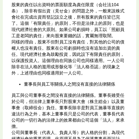
股東的責任以出資時的票面額度為責任限度（会社法104
条），除非有假出資（見せ金）的問題之外，一般來說株式
會社在完成出資而登記設立之後，所有股東的責任皆已完
了。這個「有限責任」的原則，不但是法律上的原則，也是
現代經濟社會的大原則。如果公司虧損時，員工以「照顧員
工是老闆的責任」來向股東要錢的話，實屬無理取鬧。
同樣的理由，股東不但對員工沒有責任，對其他的公司的債
權人也沒有責任。股東在公司虧損時也沒有追加出資的責
任。現代經濟社會為鼓勵投資，因此設下有限責任的原則，
以保護投資人。這個理由在同族公司也同樣適用。一人公司
除非在法人格的濫用或形骸化等「法人格否認」的現象之
外，上述理由也同樣適用於一人公司。
董事長與員工等關係人之間沒有直接的法律關係
員工與公司董事長之間沒有直接的法律關係。董事長雖受任
於公司，但法律上董事長只對股東大會（株主総会）以及董
事會（取締役会）負任。董事長除非是對員工施暴等直接的
違法行為之外，基本上董事長只是公司的代表，董事長代表
公司的一切行為的法律上的效果都由公司這個「法人」來承
擔。
公司與董事長（代表人、負責人等）的人格的分割，為現代
經濟社會的重要原理。此原理不是為了保護董事長而設計