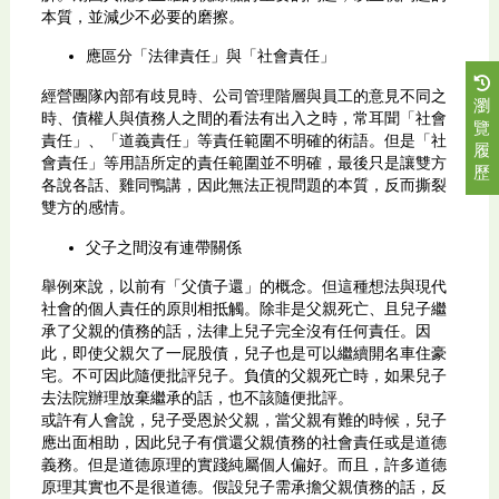
本質，並減少不必要的磨擦。
應區分「法律責任」與「社會責任」
經營團隊內部有歧見時、公司管理階層與員工的意見不同之
瀏
時、債權人與債務人之間的看法有出入之時，常耳聞「社會
覽
責任」、「道義責任」等責任範圍不明確的術語。但是「社
履
會責任」等用語所定的責任範圍並不明確，最後只是讓雙方
歷
各說各話、雞同鴨講，因此無法正視問題的本質，反而撕裂
雙方的感情。
父子之間沒有連帶關係
舉例來說，以前有「父債子還」的概念。但這種想法與現代
社會的個人責任的原則相抵觸。除非是父親死亡、且兒子繼
承了父親的債務的話，法律上兒子完全沒有任何責任。因
此，即使父親欠了一屁股債，兒子也是可以繼續開名車住豪
宅。不可因此隨便批評兒子。負債的父親死亡時，如果兒子
去法院辦理放棄繼承的話，也不該隨便批評。
或許有人會說，兒子受恩於父親，當父親有難的時候，兒子
應出面相助，因此兒子有償還父親債務的社會責任或是道德
義務。但是道德原理的實踐純屬個人偏好。而且，許多道德
原理其實也不是很道德。假設兒子需承擔父親債務的話，反