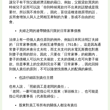
讓兒子有干預父親經濟活動的藉口。例如，父親貸款買房的
時候兒子反而可以說「你到時候尾款付不出來的話變成是我
要付。所以我不准你買」。因此，盲信這種道德原理的話，
反而會增加人與人之間相互牽制的力量，形成不自由的社
會。
夫婦之間的連帶關係只限於日常家事債務
法律上有一些個人責任原則的例外。例如日本民法明訂夫婦
的「日常家事債務」的相互連帶責任（761条）。這是因為通
常妻子買的米會分丈夫吃，而丈夫支付的水電瓦斯費也對應
到妻子使用的部分。因此，只要在「日常家事」的範圍內，
妻子的債權人可以向丈夫催款，丈夫的債權人也可向妻子催
款。但是事業上的交易則完全不屬「日常家事」，因此回歸
到個人責任的原則，不可以隨便找債務人的配偶的麻煩。
也請仔細區別責任主體
也有人說，「照顧員工是老闆的責任」。
「老闆」一辭可能是指公司大股東（筆頭株主）、也可能是
指公司的董事長（代表取締役）。
股東對員工等所有的關係人都沒有責任